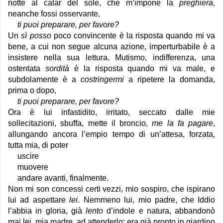
notte al calar del sole, che m’impone la 
preghiera
, 
neanche fossi osservante, 
ti puoi preparare, per favore?
Un 
sì posso
 poco convincente è la risposta quando mi va 
bene, a cui non segue alcuna azione, imperturbabile è a 
insistere nella sua lettura. Mutismo, indifferenza, una 
ostentata 
sordità
 è la risposta quando mi va male, e 
subdolamente è a 
costringermi
 a ripetere la domanda, 
prima o dopo,
ti puoi preparare, per favore?
Ora è lui infastidito, irritato, seccato dalle mie 
sollecitazioni, sbuffa, mette il broncio, 
me la fa pagare
, 
allungando ancora l’empio tempo di un’attesa, forzata, 
tutta mia, di poter
uscire
muovere
andare avanti, finalmente.
Non mi son concessi certi vezzi, mio sospiro, che ispirano 
lui ad aspettare 
lei
. Nemmeno lui, mio padre, che Iddio 
l’abbia in gloria, già 
lento
 d’indole e natura, abbandonò 
mai lei, mia madre, ad attenderlo; era già pronto in giardino 