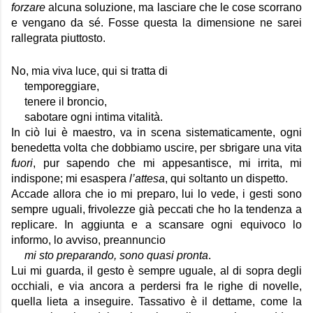
forzare
 alcuna soluzione, ma lasciare che le cose scorrano 
e vengano da sé. Fosse questa la dimensione ne sarei 
rallegrata piuttosto. 
No, mia viva luce, qui si tratta di 
temporeggiare, 
tenere il broncio, 
sabotare ogni intima vitalità. 
In ciò lui è maestro, va in scena sistematicamente, ogni 
benedetta volta che dobbiamo uscire, per sbrigare una vita 
fuori
, pur sapendo che mi appesantisce, mi irrita, mi 
indispone; mi esaspera 
l’attesa
, qui soltanto un dispetto. 
Accade allora che io mi preparo, lui lo vede, i gesti sono 
sempre uguali, frivolezze già peccati che ho la tendenza a 
replicare. In aggiunta e a scansare ogni equivoco lo 
informo, lo avviso, preannuncio
mi sto preparando, sono quasi pronta
. 
Lui mi guarda, il gesto è sempre uguale, al di sopra degli 
occhiali, e via ancora a perdersi fra le righe di novelle, 
quella lieta a inseguire. Tassativo è il dettame, come la 