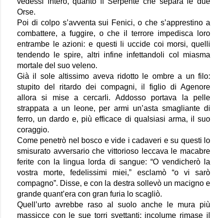
vedessi intero, quanto il Serpente che separa le due 
Orse.
Poi di colpo s’avventa sui Fenici, o che s’apprestino a 
combattere, a fuggire, o che il terrore impedisca loro 
entrambe le azioni: e questi li uccide coi morsi, quelli 
tendendo le spire, altri infine infettandoli col miasma 
mortale del suo veleno.
Già il sole altissimo aveva ridotto le ombre a un filo: 
stupito del ritardo dei compagni, il figlio di Agenore 
allora si mise a cercarli. Addosso portava la pelle 
strappata a un leone, per armi un’asta smagliante di 
ferro, un dardo e, più efficace di qualsiasi arma, il suo 
coraggio.
Come penetrò nel bosco e vide i cadaveri e su questi lo 
smisurato avversario che vittorioso leccava le macabre 
ferite con la lingua lorda di sangue: “O vendicherò la 
vostra morte, fedelissimi miei,” esclamò “o vi sarò 
compagno”. Disse, e con la destra sollevò un macigno e 
grande quant’era con gran furia lo scagliò.
Quell’urto avrebbe raso al suolo anche le mura più 
massicce con le sue torri svettanti: incolume rimase il 