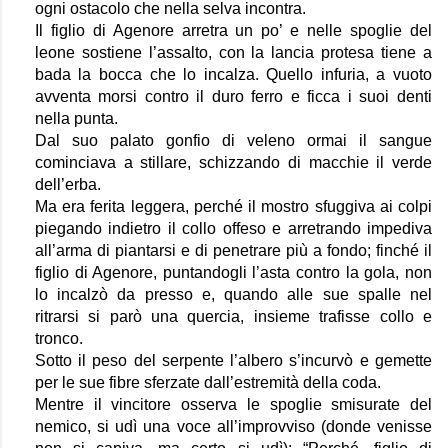
ogni ostacolo che nella selva incontra. 
Il figlio di Agenore arretra un po’ e nelle spoglie del 
leone sostiene l’assalto, con la lancia protesa tiene a 
bada la bocca che lo incalza. Quello infuria, a vuoto 
avventa morsi contro il duro ferro e ficca i suoi denti 
nella punta.
Dal suo palato gonfio di veleno ormai il sangue 
cominciava a stillare, schizzando di macchie il verde 
dell’erba.
Ma era ferita leggera, perché il mostro sfuggiva ai colpi 
piegando indietro il collo offeso e arretrando impediva 
all’arma di piantarsi e di penetrare più a fondo; finché il 
figlio di Agenore, puntandogli l’asta contro la gola, non 
lo incalzò da presso e, quando alle sue spalle nel 
ritrarsi si parò una quercia, insieme trafisse collo e 
tronco. 
Sotto il peso del serpente l’albero s’incurvò e gemette 
per le sue fibre sferzate dall’estremità della coda.
Mentre il vincitore osserva le spoglie smisurate del 
nemico, si udì una voce all’improvviso (donde venisse 