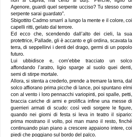
non si capiva, ma certo si udì): “Perché, figlio di 
Agenore, guardi quel serpente ucciso? Tu stesso come 
serpente sarai guardato”.
Sbigottito Cadmo smarrì a lungo la mente e il colore, coi 
capelli ritti, gelato dal terrore.
Ed ecco che, scendendo dall’alto dei cieli, la sua 
protettrice, Pallade, gli è accanto e gli ordina, scavata la 
terra, di seppellirvi i denti del drago, germi di un popolo 
futuro.
Lui ubbidisce e, com’ebbe tracciato un solco 
affondando l’aratro, ligio sparge al suolo quei denti, 
semi di stirpe mortale.
Allora, si stenta a crederlo, prende a tremare la terra, dal 
solco affiorano prima picche di lance, poi spuntano elmi 
con al vento i loro pennacchi variopinti, poi spalle, petti, 
braccia cariche di armi e prolifica infine una messe di 
guerrieri armati di scudo: così vedi sorgere le figure, 
quando nei giorni di festa si leva in teatro il sipario: 
prima mostrano il volto, poi man mano il resto, finché 
continuando pian piano a crescere appaiono intere, coi 
piedi che poggiano sul bordo del palco. 