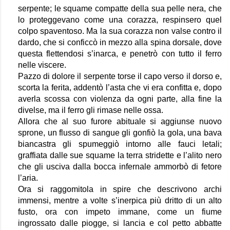
serpente; le squame compatte della sua pelle nera, che 
lo proteggevano come una corazza, respinsero quel 
colpo spaventoso. Ma la sua corazza non valse contro il 
dardo, che si conficcò in mezzo alla spina dorsale, dove 
questa flettendosi s’inarca, e penetrò con tutto il ferro 
nelle viscere.
Pazzo di dolore il serpente torse il capo verso il dorso e, 
scorta la ferita, addentò l’asta che vi era confitta e, dopo 
averla scossa con violenza da ogni parte, alla fine la 
divelse, ma il ferro gli rimase nelle ossa.
Allora che al suo furore abituale si aggiunse nuovo 
sprone, un flusso di sangue gli gonfiò la gola, una bava 
biancastra gli spumeggiò intorno alle fauci letali; 
graffiata dalle sue squame la terra stridette e l’alito nero 
che gli usciva dalla bocca infernale ammorbò di fetore 
l’aria.
Ora si raggomitola in spire che descrivono archi 
immensi, mentre a volte s’inerpica più dritto di un alto 
fusto, ora con impeto immane, come un fiume 
ingrossato dalle piogge, si lancia e col petto abbatte 