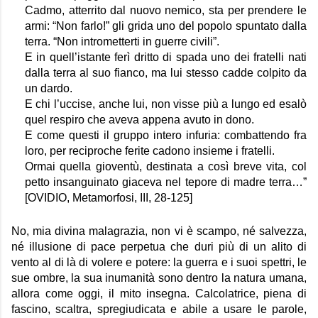
Cadmo, atterrito dal nuovo nemico, sta per prendere le 
armi: “Non farlo!” gli grida uno del popolo spuntato dalla 
terra. “Non intrometterti in guerre civili”. 
E in quell’istante ferì dritto di spada uno dei fratelli nati 
dalla terra al suo fianco, ma lui stesso cadde colpito da 
un dardo.
E chi l’uccise, anche lui, non visse più a lungo ed esalò 
quel respiro che aveva appena avuto in dono.
E come questi il gruppo intero infuria: combattendo fra 
loro, per reciproche ferite cadono insieme i fratelli.
Ormai quella gioventù, destinata a così breve vita, col 
petto insanguinato giaceva nel tepore di madre terra…” 
[OVIDIO, Metamorfosi, III, 28-125]
No, mia divina malagrazia, non vi è scampo, né salvezza, 
né illusione di pace perpetua che duri più di un alito di 
vento al di là di volere e potere: la guerra e i suoi spettri, le 
sue ombre, la sua inumanità sono dentro la natura umana, 
allora come oggi, il mito insegna. Calcolatrice, piena di 
fascino, scaltra, spregiudicata e abile a usare le parole, 