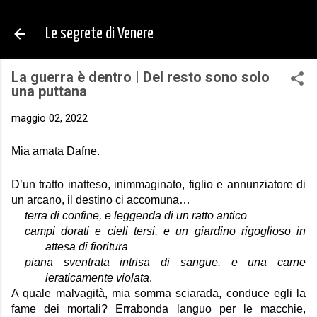
Passa ai contenuti principali
Le segrete di Venere
La guerra è dentro | Del resto sono solo
una puttana
maggio 02, 2022
Mia amata Dafne.
D’un tratto inatteso, inimmaginato, figlio e annunziatore di 
un arcano, il destino ci accomuna…
terra di confine, e leggenda di un ratto antico
campi dorati e cieli tersi, e un giardino rigoglioso in 
attesa di fioritura
piana sventrata intrisa di sangue, e una carne 
ieraticamente violata
.
A quale malvagità, mia somma sciarada, conduce egli la 
fame dei mortali? Errabonda languo per le macchie, 