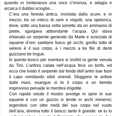
quando in lontananza una voce s’insinua, e adagia e 
arcaica il dubbio scioglie…
C’era una foresta antica, inviolata dalla scure, e in 
mezzo, tra un intrico di rami e virgulti, una spelonca, 
dove, sotto una bassa volta sorretta da un ammasso di 
pietre, sgorgava abbondante l’acqua. Qui stava 
rintanato un serpente generato da Marte e screziato di 
squame d’oro: saettano fuoco gli occhi, gonfio tutto di 
veleno è il suo corpo, e i mezzo a tre file di denti 
guizzano tre lingue.
In questo bosco per sventura si inoltrò la gente venuta 
da Tiro. L’anfora calata nell’acqua fece un tonfo, ed 
ecco che livido il serpente dal fondo dell’antro trae fuori 
il capo vomitando sibili orrendi. Sfuggono le anfore 
dalle mani, esangue si fa il corpo e un tremito 
improvviso pervade le membra irrigidite. 
Con rapide volute il mostro avvolge in spire le sue 
squame e con un guizzo si tende in archi immensi; 
ergendosi con oltre metà del suo corpo nel vuoto 
dell’aria, domina tutto il bosco: tanto è grande: se tu lo 