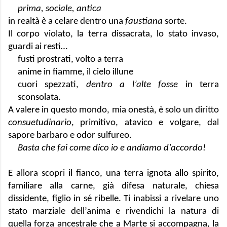
prima, sociale, antica
in realtà è a celare dentro una
 faustiana
 sorte. 
Il corpo violato, la terra dissacrata, lo stato invaso, 
guardi ai resti… 
fusti prostrati, volto a terra 
anime in fiamme, il cielo illune
cuori spezzati, 
dentro a l’alte fosse
 in terra 
sconsolata.
A valere in questo mondo, mia onestà, è solo un diritto 
consuetudinario
, primitivo, atavico e volgare, dal 
sapore barbaro e odor sulfureo.
Basta che fai come dico io e andiamo d’accordo!
E allora scopri il fianco, una terra ignota allo spirito, 
familiare alla carne, già difesa naturale, chiesa 
dissidente, figlio in sé ribelle. Ti inabissi a rivelare uno 
stato marziale dell’anima e rivendichi la natura di 
quella forza ancestrale che a Marte si accompagna, la 